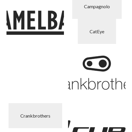
Campagnolo
CatEye
Crankbrothers