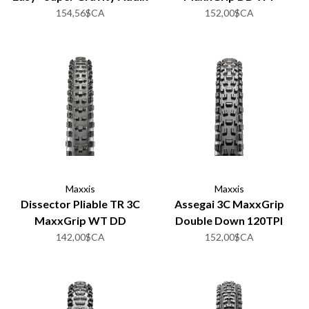
Soft
2x120TPI
154,56$CA
152,00$CA
Maxxis
Maxxis
Dissector Pliable TR 3C
Assegai 3C MaxxGrip
MaxxGrip WT DD
Double Down 120TPI
2x120TPI
142,00$CA
152,00$CA