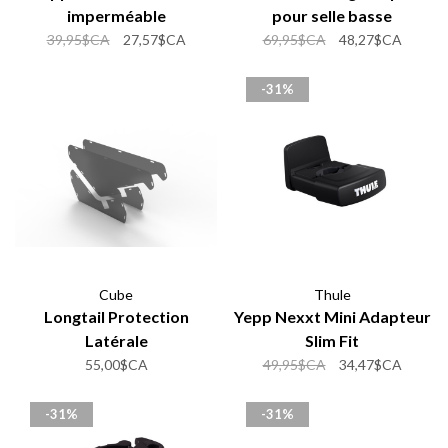
imperméable
pour selle basse
39,95$CA
27,57$CA
69,95$CA
48,27$CA
-31%
Cube
Thule
Longtail Protection
Yepp Nexxt Mini Adapteur
Latérale
Slim Fit
55,00$CA
49,95$CA
34,47$CA
-31%
-31%