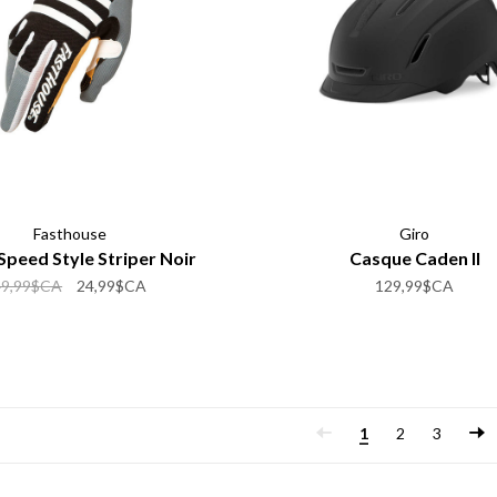
Fasthouse
Giro
Speed Style Striper Noir
Casque Caden II
49,99$CA
24,99$CA
129,99$CA
1
2
3