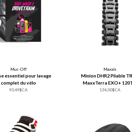
Muc-Off
Maxxis
e essentiel pour lavage
Minion DHR2 Pliable T
complet du vélo
MaxxTerra EXO+ 120
93,49$CA
134,00$CA