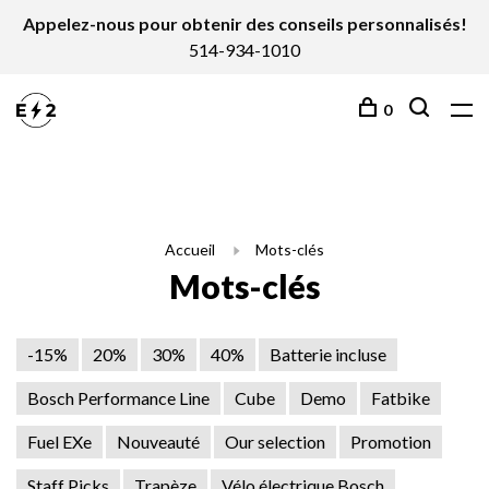
Appelez-nous pour obtenir des conseils personnalisés!
514-934-1010
0
Accueil
Mots-clés
Mots-clés
-15%
20%
30%
40%
Batterie incluse
Bosch Performance Line
Cube
Demo
Fatbike
Fuel EXe
Nouveauté
Our selection
Promotion
Staff Picks
Trapèze
Vélo électrique Bosch