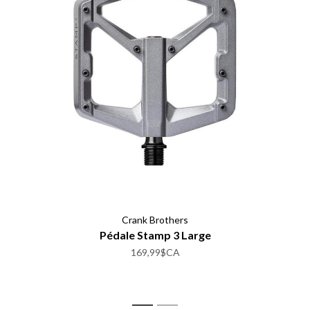
Crank Brothers
Pédale Stamp 3 Large
169,99$CA
1
2