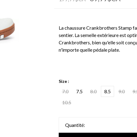
La chaussure Crankbrothers Stamp fait 
sentier. La semelle extérieure est opt
Crankbrothers, bien qu'elle soit conç
n'importe quelle pédale plate.
Size :
7.0
7.5
8.0
8.5
9.0
9.
10.5
Quantité: