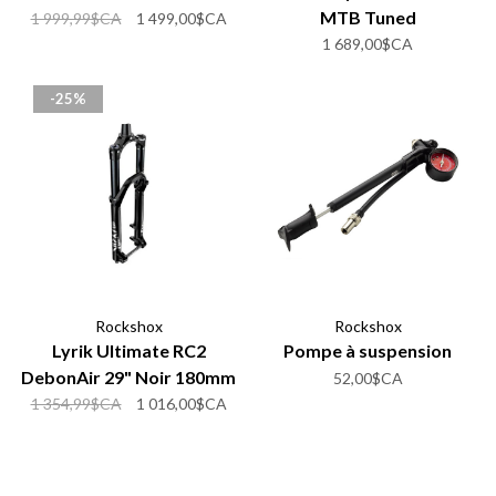
MTB Tuned
1 999,99$CA
1 499,00$CA
1 689,00$CA
-25%
Rockshox
Rockshox
Lyrik Ultimate RC2
Pompe à suspension
DebonAir 29" Noir 180mm
52,00$CA
1 354,99$CA
1 016,00$CA