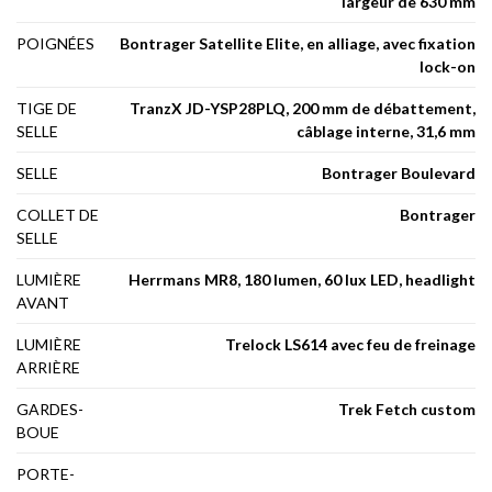
largeur de 630 mm
POIGNÉES
Bontrager Satellite Elite, en alliage, avec fixation
lock-on
TIGE DE
TranzX JD-YSP28PLQ, 200 mm de débattement,
SELLE
câblage interne, 31,6 mm
SELLE
Bontrager Boulevard
COLLET DE
Bontrager
SELLE
LUMIÈRE
Herrmans MR8, 180 lumen, 60 lux LED, headlight
AVANT
LUMIÈRE
Trelock LS614 avec feu de freinage
ARRIÈRE
GARDES-
Trek Fetch custom
BOUE
PORTE-