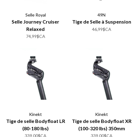
Selle Royal
49N
Selle Journey Cruiser
Tige de Selle à Suspension
Relaxed
46,99$CA
74,99$CA
Kinekt
Kinekt
Tige de selle Bodyfloat LR
Tige de selle Bodyfloat XR
(80-180 lbs)
(100-320 lbs) 350mm
339,00$CA
339,00$CA