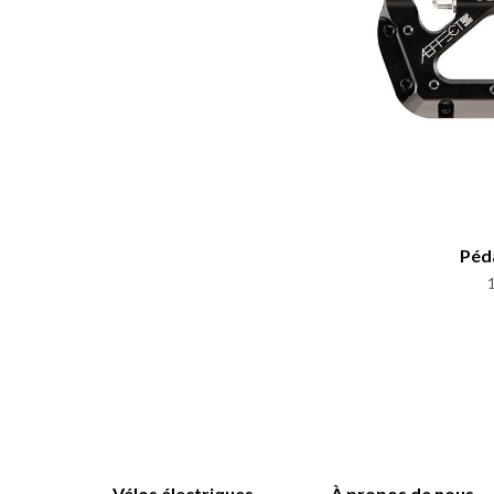
Péd
Vélos électriques
À propos de nous