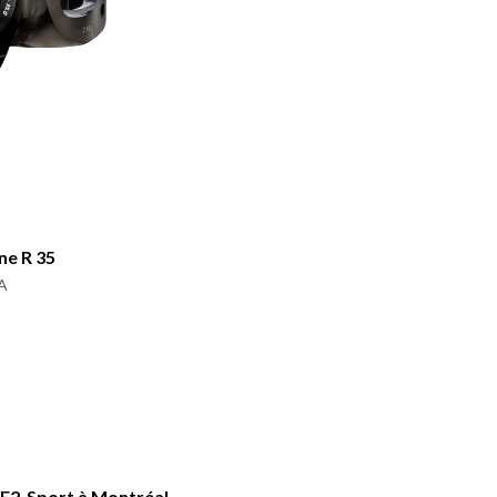
ne R 35
A
E2-Sport à Montréal