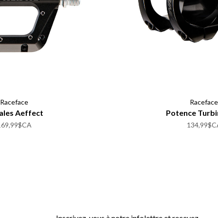
Raceface
Raceface
ales Aeffect
Potence Turbi
169,99$CA
134,99$C
Inscrivez-vous à notre infolettre et recevez