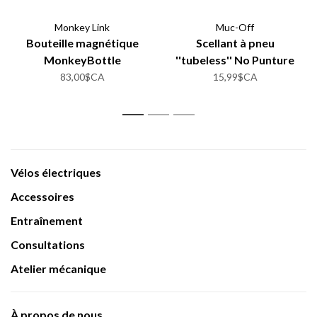
Monkey Link
Muc-Off
Bouteille magnétique
Scellant à pneu
MonkeyBottle
''tubeless'' No Punture
140ml
83,00$CA
15,99$CA
1
2
3
Vélos électriques
Accessoires
Entraînement
Consultations
Atelier mécanique
À propos de nous