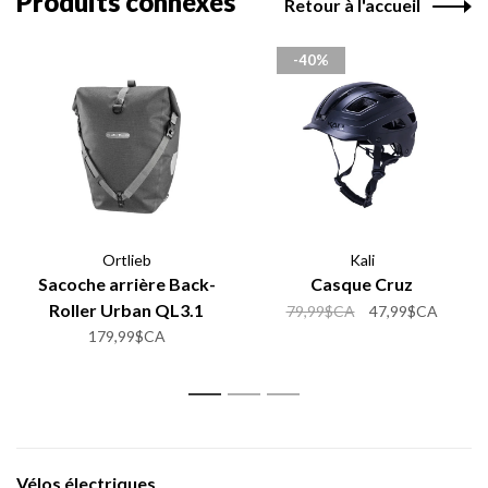
Produits connexes
Retour à l'accueil
-40%
Ortlieb
Kali
Sacoche arrière Back-
Casque Cruz
Roller Urban QL3.1
79,99$CA
47,99$CA
(Unité)
179,99$CA
1
2
3
Vélos électriques