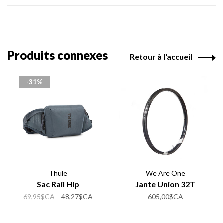
Produits connexes
Retour à l'accueil
-31%
Thule
We Are One
Sac Rail Hip
Jante Union 32T
69,95$CA
48,27$CA
605,00$CA