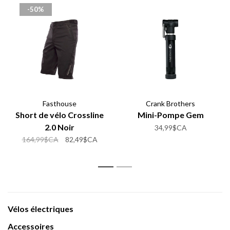
-50%
Fasthouse
Crank Brothers
Short de vélo Crossline
Mini-Pompe Gem
2.0 Noir
34,99$CA
164,99$CA
82,49$CA
1
2
Vélos électriques
Accessoires