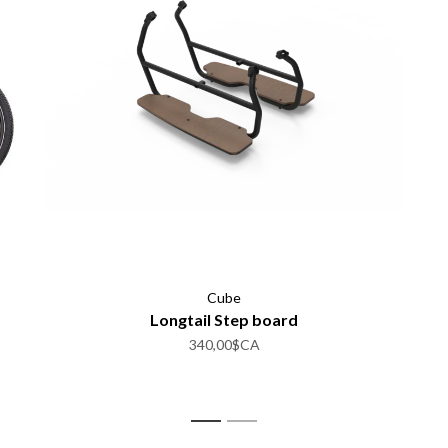
Cube
Longtail Step board
340,00$CA
1
2