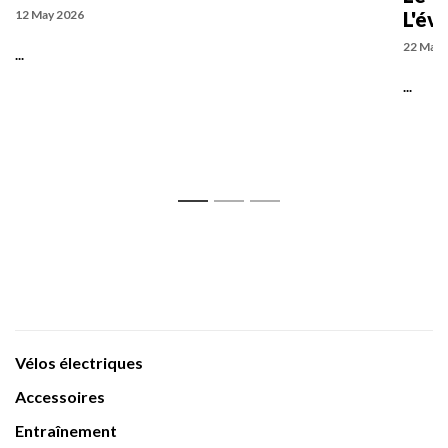
12 May 2026
L'év
22 May 
...
...
1
2
3
Vélos électriques
Accessoires
Entraînement