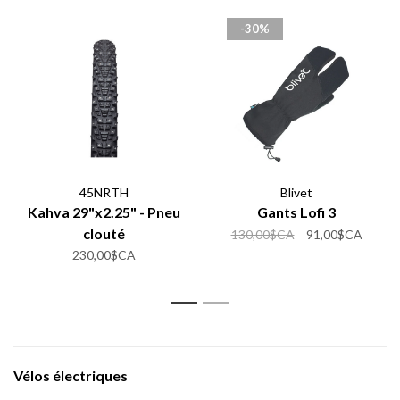
-30%
45NRTH
Blivet
Kahva 29"x2.25" - Pneu
Gants Lofi 3
clouté
130,00$CA
91,00$CA
230,00$CA
1
2
Vélos électriques