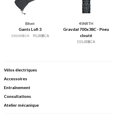
Blivet
45NRTH
Gants Lofi 3
Gravdal 700x38C - Pneu
clouté
130,00$CA
91,00$CA
115,00$CA
Vélos électriques
Accessoires
Entraînement
Consultations
Atelier mécanique