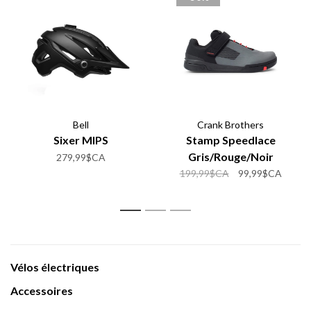
Bell
Crank Brothers
Sixer MIPS
Stamp Speedlace
Gris/Rouge/Noir
279,99$CA
199,99$CA
99,99$CA
1
2
3
Vélos électriques
Accessoires